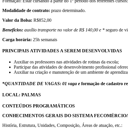
Formação: Estar cursando a partir do 1º período dos referentes cursos
Modalidade de contrato:
prazo determinado.
Valor da Bolsa:
R$852,00
Benefícios:
auxílio transporte no valor de R$ 140,00 e *
seguro de v
Carga horária:
25h semanais
PRINCIPAIS ATIVIDADES A SEREM DESENVOLVIDAS
Auxiliar os professores nas atividades de rotinas da escola;
Participar das atividades de desenvolvimento profissional oferec
Auxiliar na criação e manutenção de um ambiente de aprendiza
*
QUANTIDADE DE VAGAS: 01 vaga e
formação de cadastro re
LOCAL:
PALMAS
CONTEÚDOS PROGRAMÁTICOS
CONHECIMENTOS GERAIS DO SISTEMA FECOMÉRCIO/
História, Estrutura, Unidades, Composição, Áreas de atuação, etc.: