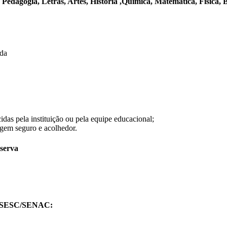
:
Pedagogia, Letras, Artes, História ,Química, Matemática, Física, B
ida
idas pela instituição ou pela equipe educacional;
gem seguro e acolhedor.
serva
SESC/SENAC: