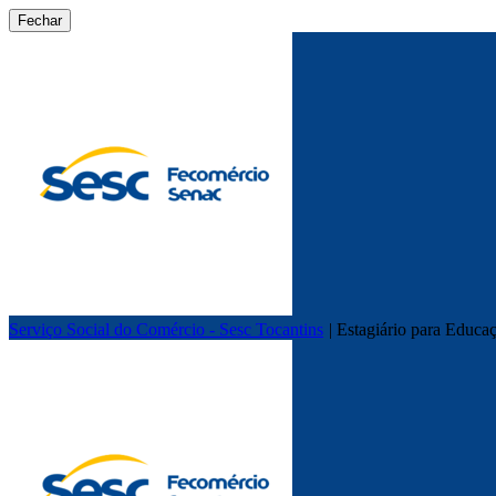
Fechar
Serviço Social do Comércio - Sesc Tocantins
|
Estagiário para Educa